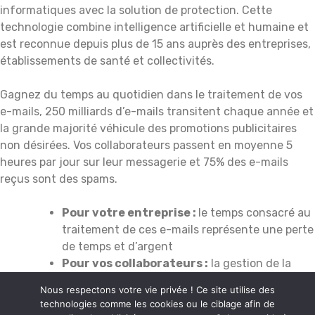
informatiques avec la solution de protection. Cette
technologie combine intelligence artificielle et humaine et
est reconnue depuis plus de 15 ans auprès des entreprises,
établissements de santé et collectivités.
Gagnez du temps au quotidien dans le traitement de vos
e-mails, 250 milliards d’e-mails transitent chaque année et
la grande majorité véhicule des promotions publicitaires
non désirées. Vos collaborateurs passent en moyenne 5
heures par jour sur leur messagerie et 75% des e-mails
reçus sont des spams.
Pour votre entreprise :
le temps consacré au
traitement de ces e-mails représente une perte
de temps et d’argent
Pour vos collaborateurs :
la gestion de la
messagerie devient une source de stress et
Nous respectons votre vie privée ! Ce site utilise des
engendre une sensation d’inefficacité au
technologies comme les cookies ou le ciblage afin de
quotidien